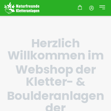
Herzlich
Willkommen im
Webshop der
Kletter- &
Boulderanlagen
der